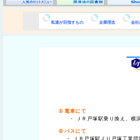
私達が目指すもの
企業理念
会社
①
電車にて
・
ＪＲ
戸塚駅
乗り換え、横
②
バスにて
・
ＪＲ
戸塚駅
より戸塚工業団