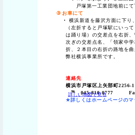
戸塚第一工業団地前にて
③
お車にて
・
横浜新道を藤沢方面に下り
（左折すると戸塚駅にいって
は踊り場）の交差点を右折、
次ぎの交差点名、「領家中学
折、２本目の右折の路地を曲
弊社横浜事業所です。
連絡先
横浜市戸塚区上矢部町2256
℡ 045-810-0777 Fax 
詳しい地図で見る
★詳しくはホームページのマ